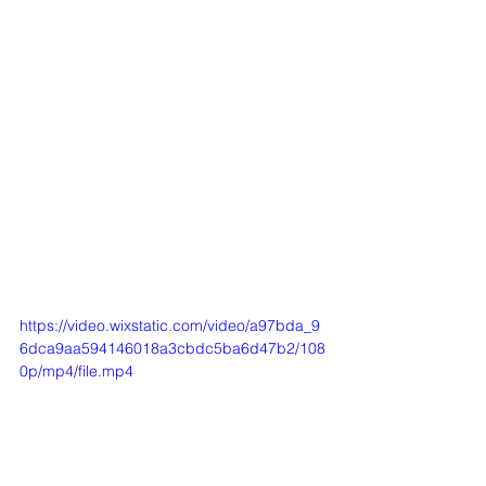
https://video.wixstatic.com/video/a97bda_9
6dca9aa594146018a3cbdc5ba6d47b2/108
0p/mp4/file.mp4