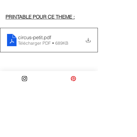
PRINTABLE POUR CE THEME :
circus-petit
.pdf
Télécharger PDF • 689KB
CREER DES VERRES 
MARBRE POUR CE 
THEME  :
Tuto video
https://video.wixstatic.com/video/a97bda_f5
e571e2cd4e4ce39d0e94f25f55d12b/1080p
/mp4/file.mp4